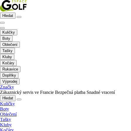
Hledat
Kuličky
Boty
Oblečení
Tašky
Kluby
Kočáry
Rukavice
Doplňky
Výprodej
Značky
Zákaznický servis ve Francie
Bezpečná platba
Snadné vracení
Hledat
Kuličky
Boty
Oblečení
Tašky
Kluby
Kočáry