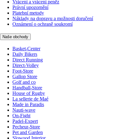
Vrácení a vrácení peněz
Právní upozornění
Platební metody
Náklady na dopravu a možnosti doručení
Oznámení o ochraně soukromí
Naše obchody
Basket-Center
Daily Bikers
Direct Running
Direct-Volley
Foot-Store
Gallop Store
Golf and co
Handball-Store
House of Rugby
La sellerie de Maé
Made in Paradis
Nauti-wave
On-Fight
Padel-Expert
Pecheur-Store
Pet and Garden
Slowood Interior