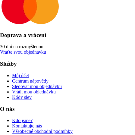
Doprava a vrácení
30 dní na rozmyšlenou
Vraťte svou objednávku
Služby
Můj účet
Centrum nápovědy
Sledovat mou objednávku
Vrátit mou objednávku
Kódy slev
O nás
Kdo jsme?
Kontaktujte nás
Všeobecné obchodní podmínky