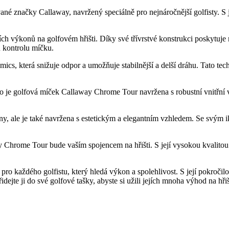
 značky Callaway, navržený speciálně pro nejnáročnější golfisty. S je
 výkonů na golfovém hřišti. Díky své třívrstvé konstrukci poskytuje 
u kontrolu míčku.
terá snižuje odpor a umožňuje stabilnější a delší dráhu. Tato technol
oto je golfová míček Callaway Chrome Tour navržena s robustní vnitřní v
y, ale je také navržena s estetickým a elegantním vzhledem. Se svý
ay Chrome Tour bude vaším spojencem na hřišti. S její vysokou kvalit
o každého golfistu, který hledá výkon a spolehlivost. S její pokročilo
ejte ji do své golfové tašky, abyste si užili jejích mnoha výhod na hřiš