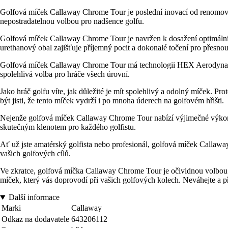
Golfová míček Callaway Chrome Tour je poslední inovací od renomované
nepostradatelnou volbou pro nadšence golfu.
Golfová míček Callaway Chrome Tour je navržen k dosažení optimálních
urethanový obal zajišťuje příjemný pocit a dokonalé točení pro přesno
Golfová míček Callaway Chrome Tour má technologii HEX Aerodynamics, k
spolehlivá volba pro hráče všech úrovní.
Jako hráč golfu víte, jak důležité je mít spolehlivý a odolný míček. Pr
být jisti, že tento míček vydrží i po mnoha úderech na golfovém hřišti.
Nejenže golfová míček Callaway Chrome Tour nabízí výjimečné výkon
skutečným klenotem pro každého golfistu.
Ať už jste amatérský golfista nebo profesionál, golfová míček Callaw
vašich golfových cílů.
Ve zkratce, golfová míčka Callaway Chrome Tour je očividnou volbou pr
míček, který vás doprovodí při vašich golfových kolech. Neváhejte a přid
Další informace
Marki
Callaway
Odkaz na dodavatele
643206112