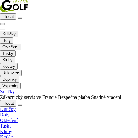
Hledat
Kuličky
Boty
Oblečení
Tašky
Kluby
Kočáry
Rukavice
Doplňky
Výprodej
Značky
Zákaznický servis ve Francie
Bezpečná platba
Snadné vracení
Hledat
Kuličky
Boty
Oblečení
Tašky
Kluby
Kočáry