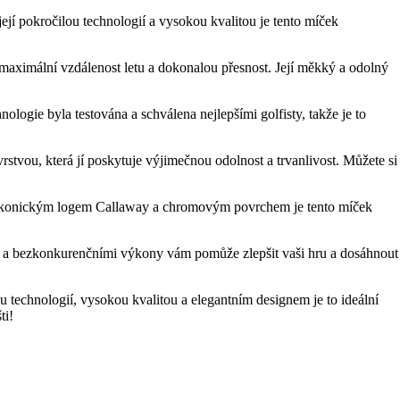
jí pokročilou technologií a vysokou kvalitou je tento míček
maximální vzdálenost letu a dokonalou přesnost. Její měkký a odolný
ogie byla testována a schválena nejlepšími golfisty, takže je to
rstvou, která jí poskytuje výjimečnou odolnost a trvanlivost. Můžete si
m ikonickým logem Callaway a chromovým povrchem je tento míček
ou a bezkonkurenčními výkony vám pomůže zlepšit vaši hru a dosáhnout
u technologií, vysokou kvalitou a elegantním designem je to ideální
ti!