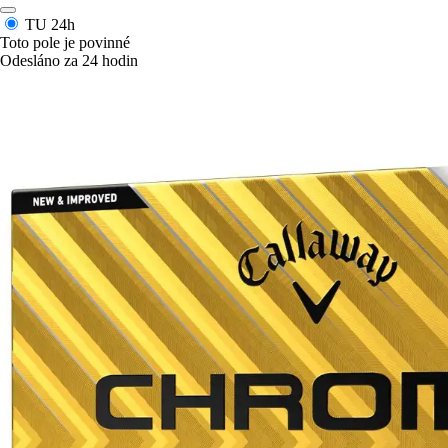
TU
24h
Toto pole je povinné
Odesláno za 24 hodin