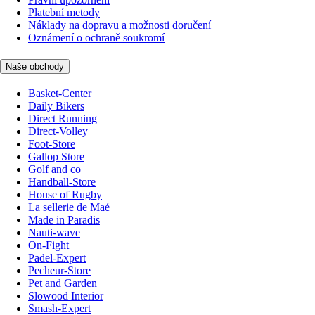
Platební metody
Náklady na dopravu a možnosti doručení
Oznámení o ochraně soukromí
Naše obchody
Basket-Center
Daily Bikers
Direct Running
Direct-Volley
Foot-Store
Gallop Store
Golf and co
Handball-Store
House of Rugby
La sellerie de Maé
Made in Paradis
Nauti-wave
On-Fight
Padel-Expert
Pecheur-Store
Pet and Garden
Slowood Interior
Smash-Expert