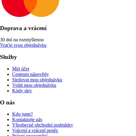
Doprava a vrácení
30 dní na rozmyšlenou
Vraťte svou objednávku
Služby
Můj účet
Centrum nápovědy
Sledovat mou objednávku
Vrátit mou objednávku
Kódy slev
O nás
Kdo jsme?
Kontaktujte nás
Všeobecné obchodní podmínky
Vrácení a vrácení peněz
Právní upozornění