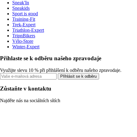
Sneak'In
Sneakids
Sport is good
Training-Fit
Trek-Expert
Triathlon-Expert
TripnBikers
Vélo-Store
Winter-Expert
Přihlaste se k odběru našeho zpravodaje
Využijte slevu 10 % při přihlášení k odběru našeho zpravodaje.
Přihlásit se k odběru
Zůstaňte v kontaktu
Najděte nás na sociálních sítích