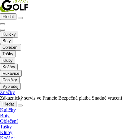
Hledat
Kuličky
Boty
Oblečení
Tašky
Kluby
Kočáry
Rukavice
Doplňky
Výprodej
Značky
Zákaznický servis ve Francie
Bezpečná platba
Snadné vracení
Hledat
Kuličky
Boty
Oblečení
Tašky
Kluby
Kočáry