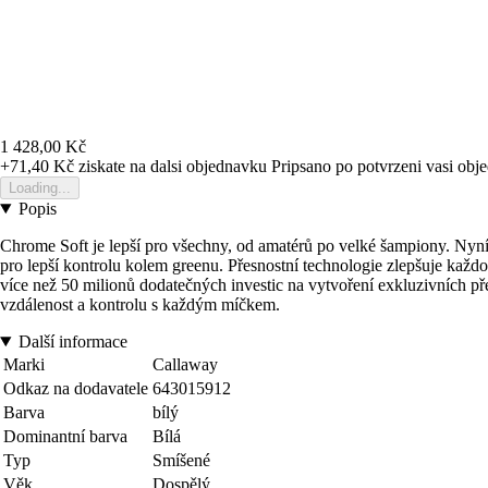
1 428,00 Kč
+71,40 Kč
ziskate na dalsi objednavku
Pripsano po potvrzeni vasi obj
Loading...
Popis
Chrome Soft je lepší pro všechny, od amatérů po velké šampiony. Nyní
pro lepší kontrolu kolem greenu. Přesnostní technologie zlepšuje každo
více než 50 milionů dodatečných investic na vytvoření exkluzivních přes
vzdálenost a kontrolu s každým míčkem.
Další informace
Marki
Callaway
Odkaz na dodavatele
643015912
Barva
bílý
Dominantní barva
Bílá
Typ
Smíšené
Věk
Dospělý