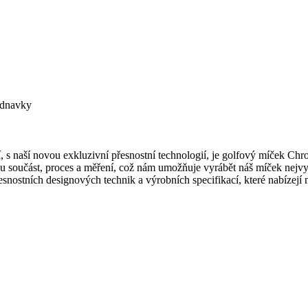
ednavky
, s naší novou exkluzivní přesnostní technologií, je golfový míček Ch
u součást, proces a měření, což nám umožňuje vyrábět náš míček nejvyšš
nostních designových technik a výrobních specifikací, které nabízejí na