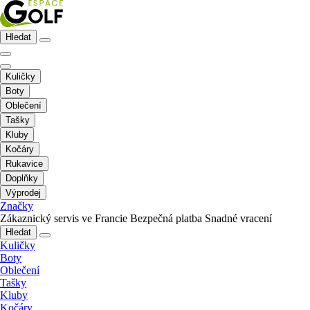
Hledat
Kuličky
Boty
Oblečení
Tašky
Kluby
Kočáry
Rukavice
Doplňky
Výprodej
Značky
Zákaznický servis ve Francie
Bezpečná platba
Snadné vracení
Hledat
Kuličky
Boty
Oblečení
Tašky
Kluby
Kočáry