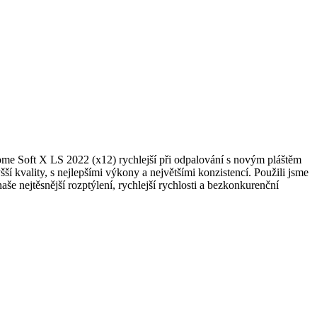
rome Soft X LS 2022 (x12) rychlejší při odpalování s novým pláštěm
í kvality, s nejlepšími výkony a největšími konzistencí. Použili jsme
še nejtěsnější rozptýlení, rychlejší rychlosti a bezkonkurenční