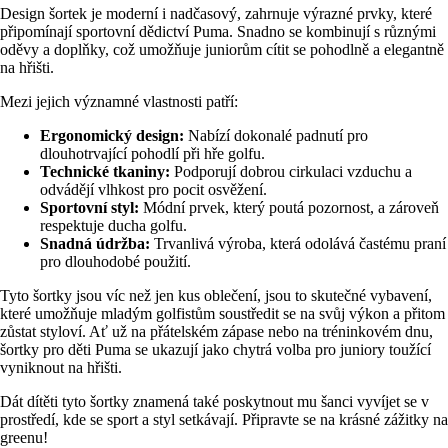
Design šortek je moderní i nadčasový, zahrnuje výrazné prvky, které
připomínají sportovní dědictví Puma. Snadno se kombinují s různými
oděvy a doplňky, což umožňuje juniorům cítit se pohodlně a elegantně
na hřišti.
Mezi jejich významné vlastnosti patří:
Ergonomický design:
Nabízí dokonalé padnutí pro
dlouhotrvající pohodlí při hře golfu.
Technické tkaniny:
Podporují dobrou cirkulaci vzduchu a
odvádějí vlhkost pro pocit osvěžení.
Sportovní styl:
Módní prvek, který poutá pozornost, a zároveň
respektuje ducha golfu.
Snadná údržba:
Trvanlivá výroba, která odolává častému praní
pro dlouhodobé použití.
Tyto šortky jsou víc než jen kus oblečení, jsou to skutečné vybavení,
které umožňuje mladým golfistům soustředit se na svůj výkon a přitom
zůstat styloví. Ať už na přátelském zápase nebo na tréninkovém dnu,
šortky pro děti Puma se ukazují jako chytrá volba pro juniory toužící
vyniknout na hřišti.
Dát dítěti tyto šortky znamená také poskytnout mu šanci vyvíjet se v
prostředí, kde se sport a styl setkávají. Připravte se na krásné zážitky na
greenu!