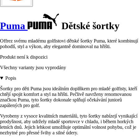
Puma
Dětské šortky
Offrez svému mladému golfistovi dětské šortky Puma, které kombinují
pohodlí, styl a výkon, aby elegantně dominoval na hřišti.
Produkt není k dispozici
Všechny varianty jsou vyprodány
Popis
Šortky pro děti Puma jsou ideálním doplňkem pro mladé golfisty, kteří
chtějí spojit komfort a styl na hřišti. Pečlivě navrženy renomovanou
značkou Puma, tyto šortky dokonale splňují očekávání juniorů
zapálených pro golf.
Vyrobeny z vysoce kvalitních materiálů, tyto šortky nabízejí vynikající
prodyšnost, aby udržely mladé sportovce v chladu, i během horkých
letních dnů. Jejich lehkost umožňuje optimální volnost pohybu, což je
nezbytné pro přesné švihy a silné údery.