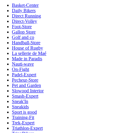
Basket-Center
Daily Bikers
Direct Running
Direct-Volley
Foot-Store
Gallop Store
Golf and co
Handball-Store
House of Rugby
La sellerie de Maé
Made in Paradis
Nauti-wave
On-Fight
Padel-Expert
Pecheur-Store
Pet and Garden
Slowood Interior
Smash-Expert
Sneak'In
Sneakids
Sport is good
Training-Fit
Trek-Expert
Triathlon-Expert