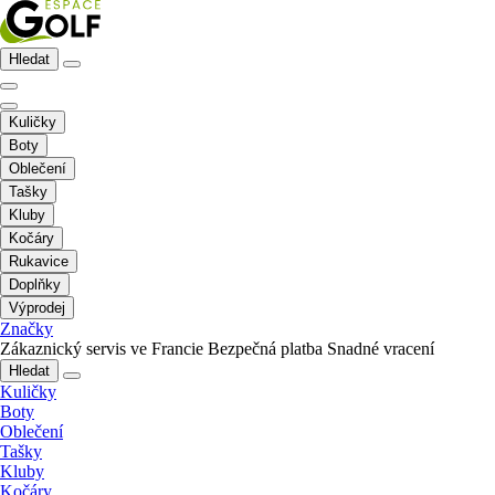
Hledat
Kuličky
Boty
Oblečení
Tašky
Kluby
Kočáry
Rukavice
Doplňky
Výprodej
Značky
Zákaznický servis ve Francie
Bezpečná platba
Snadné vracení
Hledat
Kuličky
Boty
Oblečení
Tašky
Kluby
Kočáry