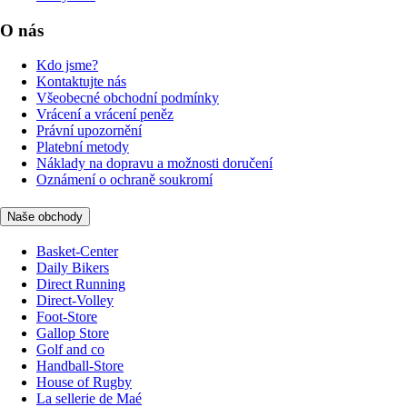
O nás
Kdo jsme?
Kontaktujte nás
Všeobecné obchodní podmínky
Vrácení a vrácení peněz
Právní upozornění
Platební metody
Náklady na dopravu a možnosti doručení
Oznámení o ochraně soukromí
Naše obchody
Basket-Center
Daily Bikers
Direct Running
Direct-Volley
Foot-Store
Gallop Store
Golf and co
Handball-Store
House of Rugby
La sellerie de Maé