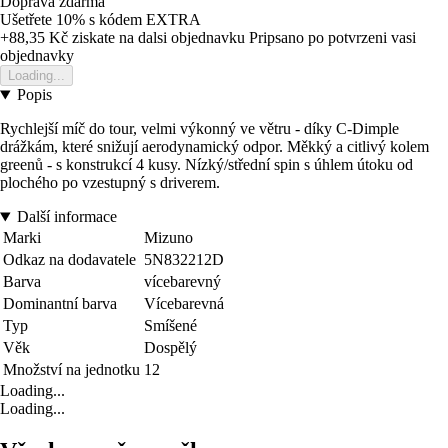
Doprava zdarma
Ušetřete 10%
s kódem
EXTRA
+88,35 Kč
ziskate na dalsi objednavku
Pripsano po potvrzeni vasi
objednavky
Loading...
Popis
Rychlejší míč do tour, velmi výkonný ve větru - díky C-Dimple
drážkám, které snižují aerodynamický odpor. Měkký a citlivý kolem
greenů - s konstrukcí 4 kusy. Nízký/střední spin s úhlem útoku od
plochého po vzestupný s driverem.
Další informace
Marki
Mizuno
Odkaz na dodavatele
5N832212D
Barva
vícebarevný
Dominantní barva
Vícebarevná
Typ
Smíšené
Věk
Dospělý
Množství na jednotku
12
Loading...
Loading...