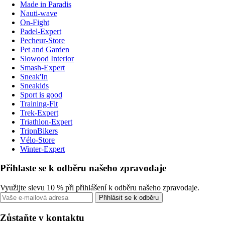
Made in Paradis
Nauti-wave
On-Fight
Padel-Expert
Pecheur-Store
Pet and Garden
Slowood Interior
Smash-Expert
Sneak'In
Sneakids
Sport is good
Training-Fit
Trek-Expert
Triathlon-Expert
TripnBikers
Vélo-Store
Winter-Expert
Přihlaste se k odběru našeho zpravodaje
Využijte slevu 10 % při přihlášení k odběru našeho zpravodaje.
Přihlásit se k odběru
Zůstaňte v kontaktu