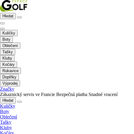
Hledat
Kuličky
Boty
Oblečení
Tašky
Kluby
Kočáry
Rukavice
Doplňky
Výprodej
Značky
Zákaznický servis ve Francie
Bezpečná platba
Snadné vracení
Hledat
Kuličky
Boty
Oblečení
Tašky
Kluby
Kočáry