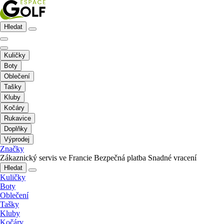
Hledat
Kuličky
Boty
Oblečení
Tašky
Kluby
Kočáry
Rukavice
Doplňky
Výprodej
Značky
Zákaznický servis ve Francie
Bezpečná platba
Snadné vracení
Hledat
Kuličky
Boty
Oblečení
Tašky
Kluby
Kočáry