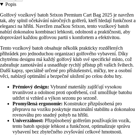
Popis
Golfový vozíkový batoh Srixon Premium Cart Bag 2025 je navržen
tak, aby splnil očekávání náročných golferů, kteří hledají funkčnost a
eleganci na hřišti. Navržen značkou Srixon, tento vozíkový batoh
nabízí dokonalou kombinaci lehkosti, odolnosti a praktičnosti, aby
doprovázel každou golfovou partii s komfortem a efektivitou.
Tento vozíkový batoh obsahuje několik prakticky rozdělených
přihrádek pro jednoduchou organizaci golfového vybavení. Díky
chytrému designu má každý golfový klub své specifické místo, což
zabraňuje zamotávání a usnadňuje rychlý přístup při vašich švihech.
Další kapsy, speciálně určené pro příslušenství, míčky, tee a osobní
věci, nabízejí optimální a bezpečné uložení po celou dobu hry.
Prémiový design:
Vybrané materiály zajišťují vysokou
trvanlivost a odolnost proti opotřebení, což umožňuje batohu
udržet si vzhled a výkon sezonu po sezoně.
Promyšlená ergonomie:
Konstrukce přizpůsobená pro
přepravu na vozíku poskytuje maximální stabilitu a dokonalou
rovnováhu pro snadný pohyb na hřišti.
Univerzálnost:
Přizpůsobený golferům používajícím vozík,
tento batoh spojuje lehkost a funkčnost, optimalizuje správu
vybavení bez zbytečného zvyšování celkové hmotnosti.