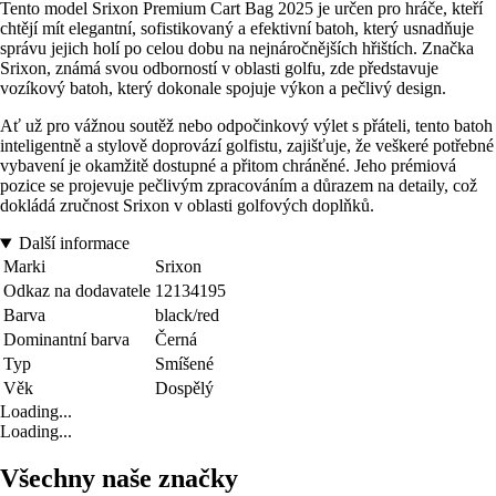
Tento model Srixon Premium Cart Bag 2025 je určen pro hráče, kteří
chtějí mít elegantní, sofistikovaný a efektivní batoh, který usnadňuje
správu jejich holí po celou dobu na nejnáročnějších hřištích. Značka
Srixon, známá svou odborností v oblasti golfu, zde představuje
vozíkový batoh, který dokonale spojuje výkon a pečlivý design.
Ať už pro vážnou soutěž nebo odpočinkový výlet s přáteli, tento batoh
inteligentně a stylově doprovází golfistu, zajišťuje, že veškeré potřebné
vybavení je okamžitě dostupné a přitom chráněné. Jeho prémiová
pozice se projevuje pečlivým zpracováním a důrazem na detaily, což
dokládá zručnost Srixon v oblasti golfových doplňků.
Další informace
Marki
Srixon
Odkaz na dodavatele
12134195
Barva
black/red
Dominantní barva
Černá
Typ
Smíšené
Věk
Dospělý
Loading...
Loading...
Všechny naše značky