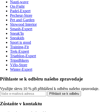
Nauti-wave
On-Fight
Padel-Expert
Pecheur-Store
Pet and Garden
Slowood Interior
Smash-Expert
Sneak'In
Sneakids
Sport is good
Training-Fit
Trek-Expert
Triathlon-Expert
TripnBikers
Vélo-Store
Winter-Expert
Přihlaste se k odběru našeho zpravodaje
Využijte slevu 10 % při přihlášení k odběru našeho zpravodaje.
Přihlásit se k odběru
Zůstaňte v kontaktu