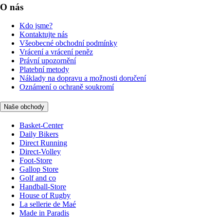
O nás
Kdo jsme?
Kontaktujte nás
Všeobecné obchodní podmínky
Vrácení a vrácení peněz
Právní upozornění
Platební metody
Náklady na dopravu a možnosti doručení
Oznámení o ochraně soukromí
Naše obchody
Basket-Center
Daily Bikers
Direct Running
Direct-Volley
Foot-Store
Gallop Store
Golf and co
Handball-Store
House of Rugby
La sellerie de Maé
Made in Paradis