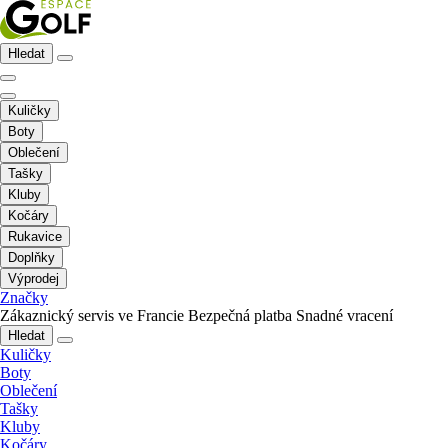
Hledat
Kuličky
Boty
Oblečení
Tašky
Kluby
Kočáry
Rukavice
Doplňky
Výprodej
Značky
Zákaznický servis ve Francie
Bezpečná platba
Snadné vracení
Hledat
Kuličky
Boty
Oblečení
Tašky
Kluby
Kočáry