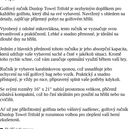
Golfový ručník Dunlop Towel Trifold je nezbytným doplňkem pro
každého golfistu, který dbá na své vybavení. Navržený s ohledem na
detaily, zajišťuje příjemný pobyt na golfovém hřišti.
Vyrobený z odolné mikrovlákna, tento ručník se vyznačuje svou
trvanlivostí a praktičností. Lehké a snadno přenosné, je ideální na
dlouhé dny na hřišti.
Jedním z hlavních předností tohoto ručníku je jeho absorpční kapacita,
která udržuje vaše vybavení suché a čisté v jakékoli situaci. Kromě
toho rychle schne, což vám zaručuje optimální využití během vaší hry.
Ručník je vybaven karabinkovou sponou, což usnadňuje jeho
uchycení na váš golfový bag nebo vozík. Praktický a snadno
přístupný, je vždy po ruce, připravený splnit vaše potřeby kdykoli.
Se svými rozměry 16" x 21" nabízí prostornou velikost, přičemž
zůstává kompaktní, což ho činí ideálním pro použití na hřišti nebo na
cvičišti.
Ať už jste příležitostný golfista nebo vášnivý nadšenec, golfový ručník
Dunlop Towel Trifold je rozumnou volbou pro zlepšení vaší herní
zkušenosti.