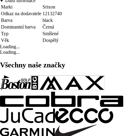
Další informace
Marki
Srixon
Odkaz na dodavatele
12132740
Barva
black
Dominantní barva
Černá
Typ
Smíšené
Věk
Dospělý
Loading...
Loading...
Všechny naše značky