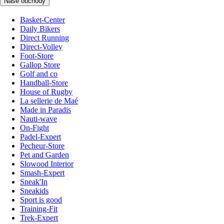
Naše obchody
Basket-Center
Daily Bikers
Direct Running
Direct-Volley
Foot-Store
Gallop Store
Golf and co
Handball-Store
House of Rugby
La sellerie de Maé
Made in Paradis
Nauti-wave
On-Fight
Padel-Expert
Pecheur-Store
Pet and Garden
Slowood Interior
Smash-Expert
Sneak'In
Sneakids
Sport is good
Training-Fit
Trek-Expert