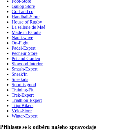
Foot-Store
Gallop Store
Golf and co
Handball-Store
House of Rugby
La sellerie de Maé
Made in Paradis
Nauti-wave
On-Fight
Padel-Expert
Pecheur-Store
Pet and Garden
Slowood Interior
Smash-Expert
Sneak'In
Sneakids
Sport is good
Training-Fit
Trek-Expert
Triathlon-Expert
TripnBikers
Vélo-Store
Winter-Expert
Přihlaste se k odběru našeho zpravodaje