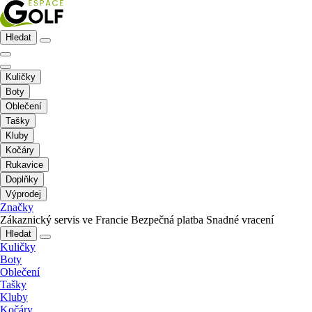
Hledat
Kuličky
Boty
Oblečení
Tašky
Kluby
Kočáry
Rukavice
Doplňky
Výprodej
Značky
Zákaznický servis ve Francie
Bezpečná platba
Snadné vracení
Hledat
Kuličky
Boty
Oblečení
Tašky
Kluby
Kočáry