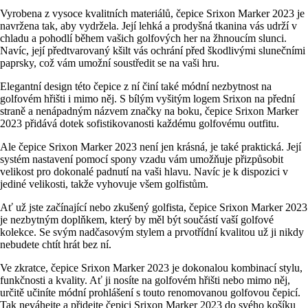
Vyrobena z vysoce kvalitních materiálů, čepice Srixon Marker 2023 je
navržena tak, aby vydržela. Její lehká a prodyšná tkanina vás udrží v
chladu a pohodlí během vašich golfových her na žhnoucím slunci.
Navíc, její předtvarovaný kšilt vás ochrání před škodlivými slunečními
paprsky, což vám umožní soustředit se na vaši hru.
Elegantní design této čepice z ní činí také módní nezbytnost na
golfovém hřišti i mimo něj. S bílým vyšitým logem Srixon na přední
straně a nenápadným názvem značky na boku, čepice Srixon Marker
2023 přidává dotek sofistikovanosti každému golfovému outfitu.
Ale čepice Srixon Marker 2023 není jen krásná, je také praktická. Její
systém nastavení pomocí spony vzadu vám umožňuje přizpůsobit
velikost pro dokonalé padnutí na vaši hlavu. Navíc je k dispozici v
jediné velikosti, takže vyhovuje všem golfistům.
Ať už jste začínající nebo zkušený golfista, čepice Srixon Marker 2023
je nezbytným doplňkem, který by měl být součástí vaší golfové
kolekce. Se svým nadčasovým stylem a prvotřídní kvalitou už ji nikdy
nebudete chtít hrát bez ní.
Ve zkratce, čepice Srixon Marker 2023 je dokonalou kombinací stylu,
funkčnosti a kvality. Ať ji nosíte na golfovém hřišti nebo mimo něj,
určitě učiníte módní prohlášení s touto renomovanou golfovou čepicí.
Tak neváhejte a přidejte čepici Srixon Marker 2023 do svého košíku