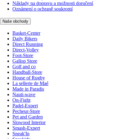
Náklady na dopravu a možnosti doručení
Oznámení o ochraně soukromí
Naše obchody
Basket-Center
Daily Bikers
Direct Running
Direct-Volley
Foot-Store
Gallop Store
Golf and co
Handball-Store
House of Rugby
La sellerie de Maé
Made in Paradis
Nauti-wave
On-Fight
Padel-Expert
Pecheur-Store
Pet and Garden
Slowood Interior
Smash-Expert
Sneak'In