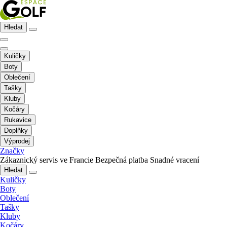
Hledat
Kuličky
Boty
Oblečení
Tašky
Kluby
Kočáry
Rukavice
Doplňky
Výprodej
Značky
Zákaznický servis ve Francie
Bezpečná platba
Snadné vracení
Hledat
Kuličky
Boty
Oblečení
Tašky
Kluby
Kočáry