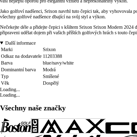
vaší nejlepší oporou pro elegantní vzhled a nepřekonatelný výkon.
Jako golfoví nadšenci, Srixon navrhl tuto čepici tak, aby vyhovovala 
všechny golfové nadšence dbající na svůj styl a výkon.
Nečekejte déle a přidejte čepici s kšiltem Srixon Srixon Modern 2024 do
připraveni udělat dojem při vašich příštích golfových hrách s touto čepi
Další informace
Marki
Srixon
Odkaz na dodavatele
11203388
Barva
blue/navy/white
Dominantní barva
Modrá
Typ
Smíšené
Věk
Dospělý
Loading...
Loading...
Všechny naše značky