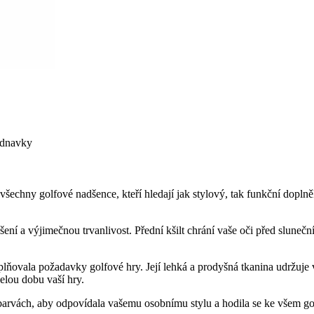
ednavky
šechny golfové nadšence, kteří hledají jak stylový, tak funkční dopln
šení a výjimečnou trvanlivost. Přední kšilt chrání vaše oči před slune
lňovala požadavky golfové hry. Její lehká a prodyšná tkanina udržuje v
elou dobu vaší hry.
arvách, aby odpovídala vašemu osobnímu stylu a hodila se ke všem golf