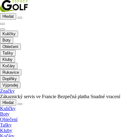
Hledat
Kuličky
Boty
Oblečení
Tašky
Kluby
Kočáry
Rukavice
Doplňky
Výprodej
Značky
Zákaznický servis ve Francie
Bezpečná platba
Snadné vracení
Hledat
Kuličky
Boty
Oblečení
Tašky
Kluby
Kočáry