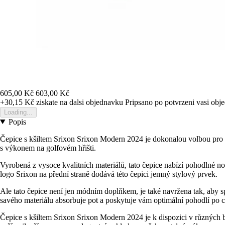
605,00 Kč
603,00 Kč
+30,15 Kč
ziskate na dalsi objednavku
Pripsano po potvrzeni vasi obj
Loading...
Popis
Čepice s kšiltem Srixon Srixon Modern 2024 je dokonalou volbou pro v
s výkonem na golfovém hřišti.
Vyrobená z vysoce kvalitních materiálů, tato čepice nabízí pohodlné no
logo Srixon na přední straně dodává této čepici jemný stylový prvek.
Ale tato čepice není jen módním doplňkem, je také navržena tak, aby sp
savého materiálu absorbuje pot a poskytuje vám optimální pohodlí po c
Čepice s kšiltem Srixon Srixon Modern 2024 je k dispozici v různých b