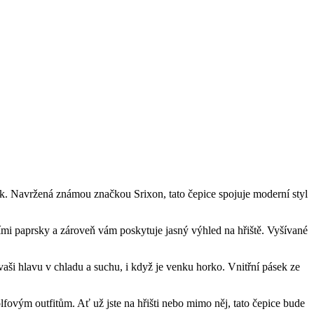
ěk. Navržená známou značkou Srixon, tato čepice spojuje moderní styl
čními paprsky a zároveň vám poskytuje jasný výhled na hřiště. Vyšívané
aši hlavu v chladu a suchu, i když je venku horko. Vnitřní pásek ze
ovým outfitům. Ať už jste na hřišti nebo mimo něj, tato čepice bude