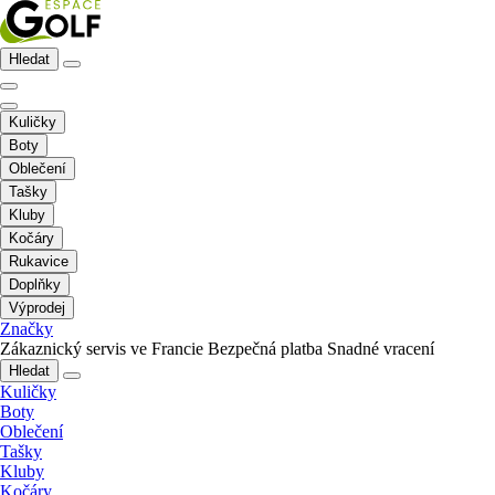
Hledat
Kuličky
Boty
Oblečení
Tašky
Kluby
Kočáry
Rukavice
Doplňky
Výprodej
Značky
Zákaznický servis ve Francie
Bezpečná platba
Snadné vracení
Hledat
Kuličky
Boty
Oblečení
Tašky
Kluby
Kočáry