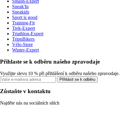
Smash-Expert
Sneak'In
Sneakids
Sport is good
Training-Fit
Trek-Expert
Triathlon-Expert
TripnBikers
Vélo-Store
Winter-Expert
Přihlaste se k odběru našeho zpravodaje
Využijte slevu 10 % při přihlášení k odběru našeho zpravodaje.
Přihlásit se k odběru
Zůstaňte v kontaktu
Najděte nás na sociálních sítích