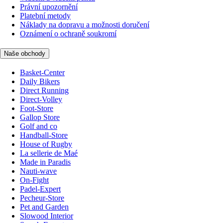
Právní upozornění
Platební metody
Náklady na dopravu a možnosti doručení
Oznámení o ochraně soukromí
Naše obchody
Basket-Center
Daily Bikers
Direct Running
Direct-Volley
Foot-Store
Gallop Store
Golf and co
Handball-Store
House of Rugby
La sellerie de Maé
Made in Paradis
Nauti-wave
On-Fight
Padel-Expert
Pecheur-Store
Pet and Garden
Slowood Interior