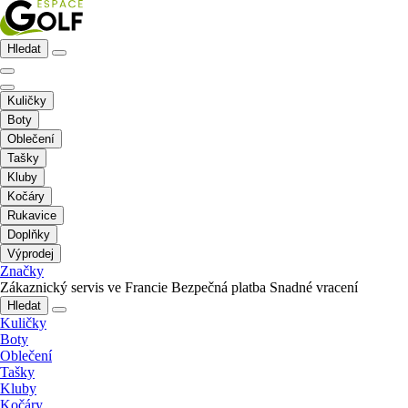
Hledat
Kuličky
Boty
Oblečení
Tašky
Kluby
Kočáry
Rukavice
Doplňky
Výprodej
Značky
Zákaznický servis ve Francie
Bezpečná platba
Snadné vracení
Hledat
Kuličky
Boty
Oblečení
Tašky
Kluby
Kočáry