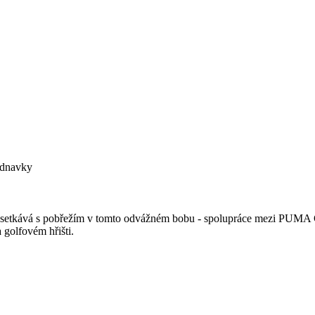
ednavky
 setkává s pobřežím v tomto odvážném bobu - spolupráce mezi PUMA 
 golfovém hřišti.