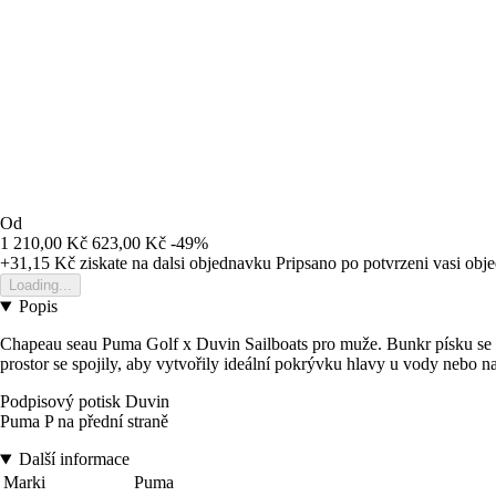
Od
1 210,00 Kč
623,00 Kč
-49%
+31,15 Kč
ziskate na dalsi objednavku
Pripsano po potvrzeni vasi obj
Loading...
Popis
Chapeau seau Puma Golf x Duvin Sailboats pro muže. Bunkr písku se
prostor se spojily, aby vytvořily ideální pokrývku hlavy u vody nebo na
Podpisový potisk Duvin
Puma P na přední straně
Další informace
Marki
Puma