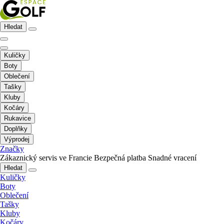
Hledat
Kuličky
Boty
Oblečení
Tašky
Kluby
Kočáry
Rukavice
Doplňky
Výprodej
Značky
Zákaznický servis ve Francie
Bezpečná platba
Snadné vracení
Hledat
Kuličky
Boty
Oblečení
Tašky
Kluby
Kočáry