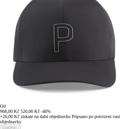
Od
968,00 Kč
520,00 Kč
-46%
+26,00 Kč
ziskate na dalsi objednavku
Pripsano po potvrzeni vasi
objednavky
Loading...