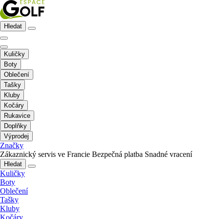
Hledat
Kuličky
Boty
Oblečení
Tašky
Kluby
Kočáry
Rukavice
Doplňky
Výprodej
Značky
Zákaznický servis ve Francie
Bezpečná platba
Snadné vracení
Hledat
Kuličky
Boty
Oblečení
Tašky
Kluby
Kočáry