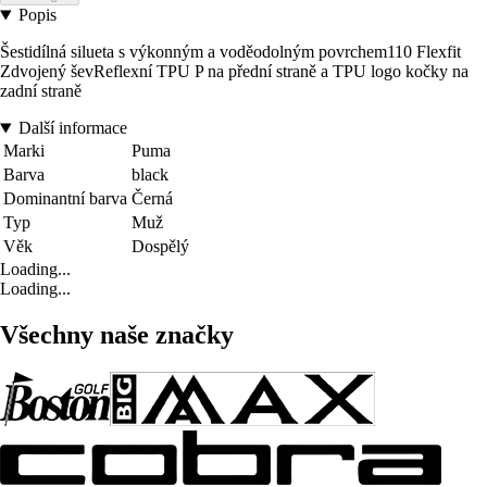
Popis
Šestidílná silueta s výkonným a voděodolným povrchem110 Flexfit
Zdvojený ševReflexní TPU P na přední straně a TPU logo kočky na
zadní straně
Další informace
Marki
Puma
Barva
black
Dominantní barva
Černá
Typ
Muž
Věk
Dospělý
Loading...
Loading...
Všechny naše značky