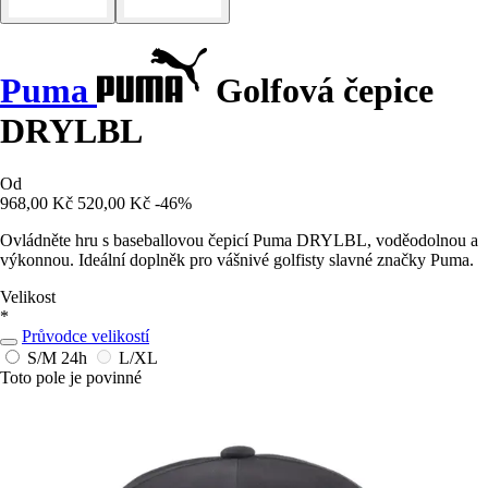
Puma
Golfová čepice
DRYLBL
Od
968,00 Kč
520,00 Kč
-46%
Ovládněte hru s baseballovou čepicí Puma DRYLBL, voděodolnou a
výkonnou. Ideální doplněk pro vášnivé golfisty slavné značky Puma.
Velikost
*
Průvodce velikostí
S/M
24h
L/XL
Toto pole je povinné