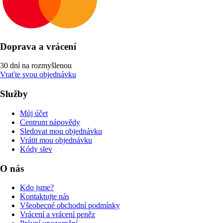
Doprava a vrácení
30 dní na rozmyšlenou
Vraťte svou objednávku
Služby
Můj účet
Centrum nápovědy
Sledovat mou objednávku
Vrátit mou objednávku
Kódy slev
O nás
Kdo jsme?
Kontaktujte nás
Všeobecné obchodní podmínky
Vrácení a vrácení peněz