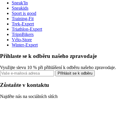
Sneak'In
Sneakids
Sport is good
Training-Fit
Trek-Expert
Triathlon-Expert
TripnBikers
Vélo-Store
Winter-Expert
Přihlaste se k odběru našeho zpravodaje
Využijte slevu 10 % při přihlášení k odběru našeho zpravodaje.
Přihlásit se k odběru
Zůstaňte v kontaktu
Najděte nás na sociálních sítích