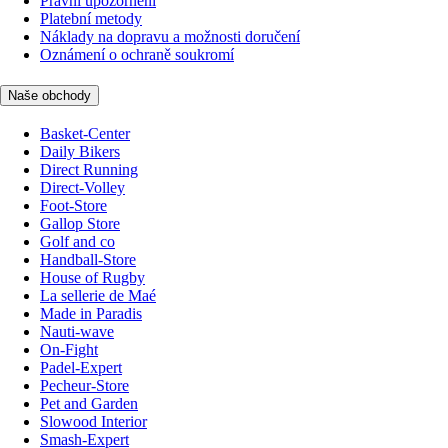
Právní upozornění
Platební metody
Náklady na dopravu a možnosti doručení
Oznámení o ochraně soukromí
Naše obchody
Basket-Center
Daily Bikers
Direct Running
Direct-Volley
Foot-Store
Gallop Store
Golf and co
Handball-Store
House of Rugby
La sellerie de Maé
Made in Paradis
Nauti-wave
On-Fight
Padel-Expert
Pecheur-Store
Pet and Garden
Slowood Interior
Smash-Expert