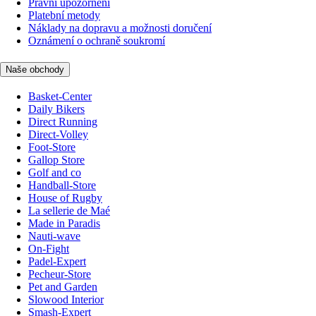
Právní upozornění
Platební metody
Náklady na dopravu a možnosti doručení
Oznámení o ochraně soukromí
Naše obchody
Basket-Center
Daily Bikers
Direct Running
Direct-Volley
Foot-Store
Gallop Store
Golf and co
Handball-Store
House of Rugby
La sellerie de Maé
Made in Paradis
Nauti-wave
On-Fight
Padel-Expert
Pecheur-Store
Pet and Garden
Slowood Interior
Smash-Expert