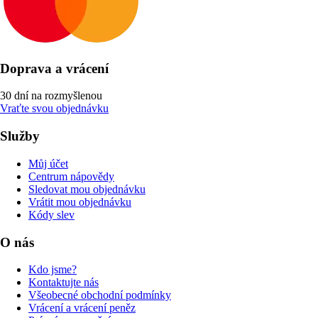
Doprava a vrácení
30 dní na rozmyšlenou
Vraťte svou objednávku
Služby
Můj účet
Centrum nápovědy
Sledovat mou objednávku
Vrátit mou objednávku
Kódy slev
O nás
Kdo jsme?
Kontaktujte nás
Všeobecné obchodní podmínky
Vrácení a vrácení peněz