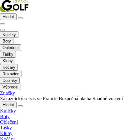
Hledat
Kuličky
Boty
Oblečení
Tašky
Kluby
Kočáry
Rukavice
Doplňky
Výprodej
Značky
Zákaznický servis ve Francie
Bezpečná platba
Snadné vracení
Hledat
Kuličky
Boty
Oblečení
Tašky
Kluby
Kočáry