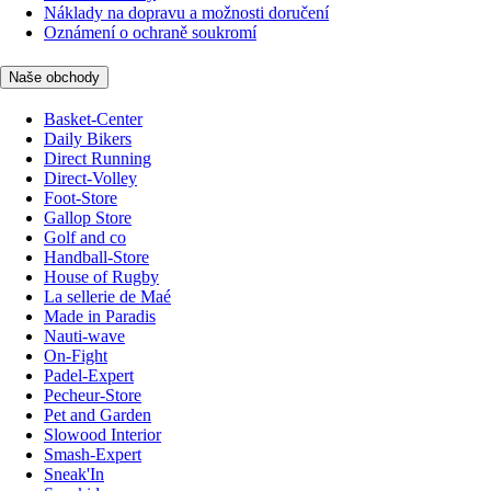
Náklady na dopravu a možnosti doručení
Oznámení o ochraně soukromí
Naše obchody
Basket-Center
Daily Bikers
Direct Running
Direct-Volley
Foot-Store
Gallop Store
Golf and co
Handball-Store
House of Rugby
La sellerie de Maé
Made in Paradis
Nauti-wave
On-Fight
Padel-Expert
Pecheur-Store
Pet and Garden
Slowood Interior
Smash-Expert
Sneak'In