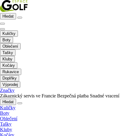
Hledat
Kuličky
Boty
Oblečení
Tašky
Kluby
Kočáry
Rukavice
Doplňky
Výprodej
Značky
Zákaznický servis ve Francie
Bezpečná platba
Snadné vracení
Hledat
Kuličky
Boty
Oblečení
Tašky
Kluby
Kočáry