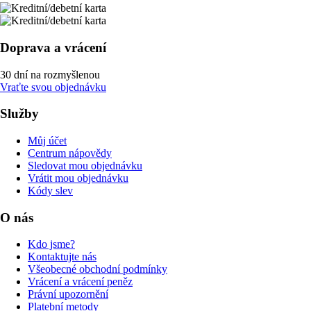
Doprava a vrácení
30 dní na rozmyšlenou
Vraťte svou objednávku
Služby
Můj účet
Centrum nápovědy
Sledovat mou objednávku
Vrátit mou objednávku
Kódy slev
O nás
Kdo jsme?
Kontaktujte nás
Všeobecné obchodní podmínky
Vrácení a vrácení peněz
Právní upozornění
Platební metody