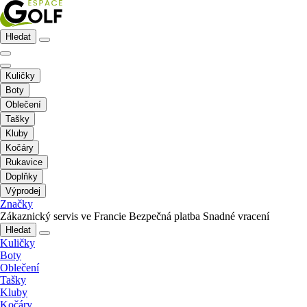
Hledat
Kuličky
Boty
Oblečení
Tašky
Kluby
Kočáry
Rukavice
Doplňky
Výprodej
Značky
Zákaznický servis ve Francie
Bezpečná platba
Snadné vracení
Hledat
Kuličky
Boty
Oblečení
Tašky
Kluby
Kočáry