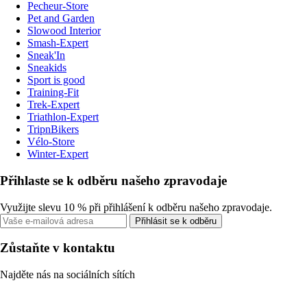
Pecheur-Store
Pet and Garden
Slowood Interior
Smash-Expert
Sneak'In
Sneakids
Sport is good
Training-Fit
Trek-Expert
Triathlon-Expert
TripnBikers
Vélo-Store
Winter-Expert
Přihlaste se k odběru našeho zpravodaje
Využijte slevu 10 % při přihlášení k odběru našeho zpravodaje.
Přihlásit se k odběru
Zůstaňte v kontaktu
Najděte nás na sociálních sítích