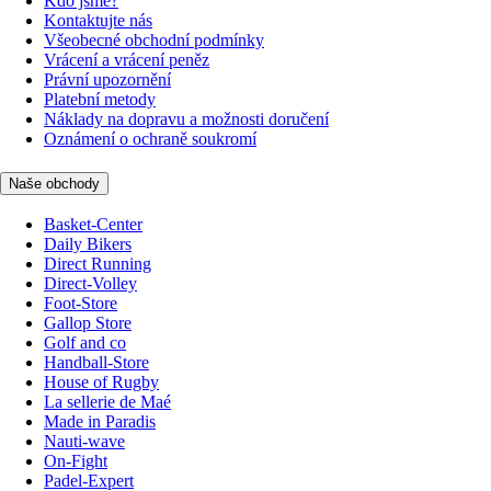
Kdo jsme?
Kontaktujte nás
Všeobecné obchodní podmínky
Vrácení a vrácení peněz
Právní upozornění
Platební metody
Náklady na dopravu a možnosti doručení
Oznámení o ochraně soukromí
Naše obchody
Basket-Center
Daily Bikers
Direct Running
Direct-Volley
Foot-Store
Gallop Store
Golf and co
Handball-Store
House of Rugby
La sellerie de Maé
Made in Paradis
Nauti-wave
On-Fight
Padel-Expert