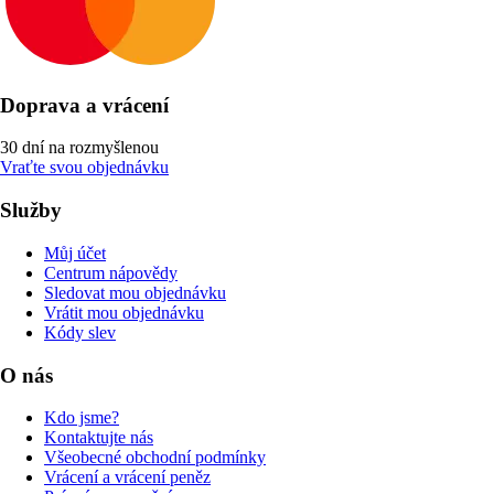
Doprava a vrácení
30 dní na rozmyšlenou
Vraťte svou objednávku
Služby
Můj účet
Centrum nápovědy
Sledovat mou objednávku
Vrátit mou objednávku
Kódy slev
O nás
Kdo jsme?
Kontaktujte nás
Všeobecné obchodní podmínky
Vrácení a vrácení peněz