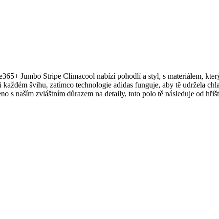
te365+ Jumbo Stripe Climacool nabízí pohodlí a styl, s materiálem, kte
při každém švihu, zatímco technologie adidas funguje, aby tě udržela 
eno s naším zvláštním důrazem na detaily, toto polo tě následuje od hřiš