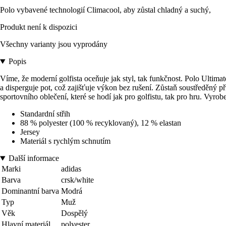
Polo vybavené technologií Climacool, aby zůstal chladný a suchý,
Produkt není k dispozici
Všechny varianty jsou vyprodány
Popis
Víme, že moderní golfista oceňuje jak styl, tak funkčnost. Polo Ultima
a disperguje pot, což zajišťuje výkon bez rušení. Zůstaň soustředěný 
sportovního oblečení, které se hodí jak pro golfistu, tak pro hru. Vyrob
Standardní střih
88 % polyester (100 % recyklovaný), 12 % elastan
Jersey
Materiál s rychlým schnutím
Další informace
Marki
adidas
Barva
crsk/white
Dominantní barva
Modrá
Typ
Muž
Věk
Dospělý
Hlavní materiál
polyester