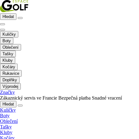
Hledat
Kuličky
Boty
Oblečení
Tašky
Kluby
Kočáry
Rukavice
Doplňky
Výprodej
Značky
Zákaznický servis ve Francie
Bezpečná platba
Snadné vracení
Hledat
Kuličky
Boty
Oblečení
Tašky
Kluby
Kočáry