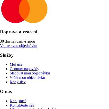
Doprava a vrácení
30 dní na rozmyšlenou
Vraťte svou objednávku
Služby
Můj účet
Centrum nápovědy
Sledovat mou objednávku
Vrátit mou objednávku
Kódy slev
O nás
Kdo jsme?
Kontaktujte nás