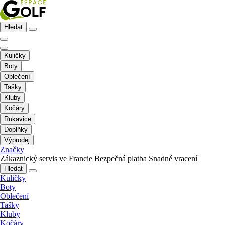
Hledat
Kuličky
Boty
Oblečení
Tašky
Kluby
Kočáry
Rukavice
Doplňky
Výprodej
Značky
Zákaznický servis ve Francie
Bezpečná platba
Snadné vracení
Hledat
Kuličky
Boty
Oblečení
Tašky
Kluby
Kočáry