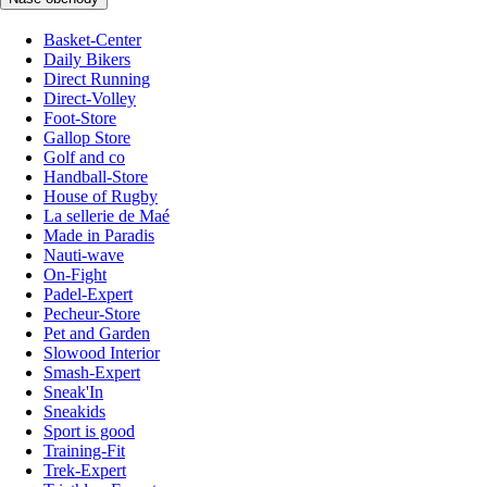
Basket-Center
Daily Bikers
Direct Running
Direct-Volley
Foot-Store
Gallop Store
Golf and co
Handball-Store
House of Rugby
La sellerie de Maé
Made in Paradis
Nauti-wave
On-Fight
Padel-Expert
Pecheur-Store
Pet and Garden
Slowood Interior
Smash-Expert
Sneak'In
Sneakids
Sport is good
Training-Fit
Trek-Expert