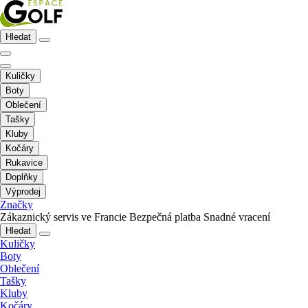
Hledat
Kuličky
Boty
Oblečení
Tašky
Kluby
Kočáry
Rukavice
Doplňky
Výprodej
Značky
Zákaznický servis ve Francie
Bezpečná platba
Snadné vracení
Hledat
Kuličky
Boty
Oblečení
Tašky
Kluby
Kočáry