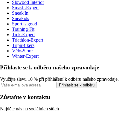
Slowood Interior
Smash-Expert
Sneak'In
Sneakids
Sport is good
Training-Fit
Trek-Expert
Triathlon-Expert
TripnBikers
Vélo-Store
Winter-Expert
Přihlaste se k odběru našeho zpravodaje
Využijte slevu 10 % při přihlášení k odběru našeho zpravodaje.
Přihlásit se k odběru
Zůstaňte v kontaktu
Najděte nás na sociálních sítích