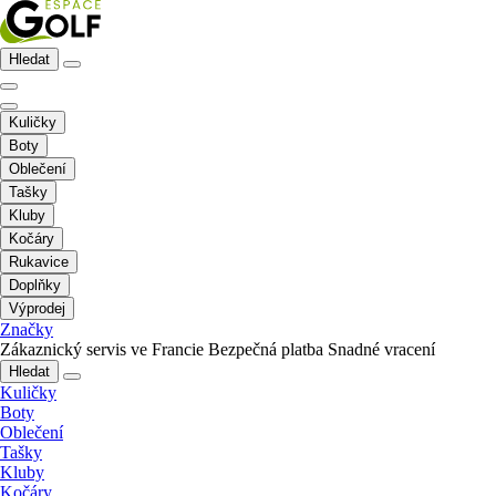
Hledat
Kuličky
Boty
Oblečení
Tašky
Kluby
Kočáry
Rukavice
Doplňky
Výprodej
Značky
Zákaznický servis ve Francie
Bezpečná platba
Snadné vracení
Hledat
Kuličky
Boty
Oblečení
Tašky
Kluby
Kočáry