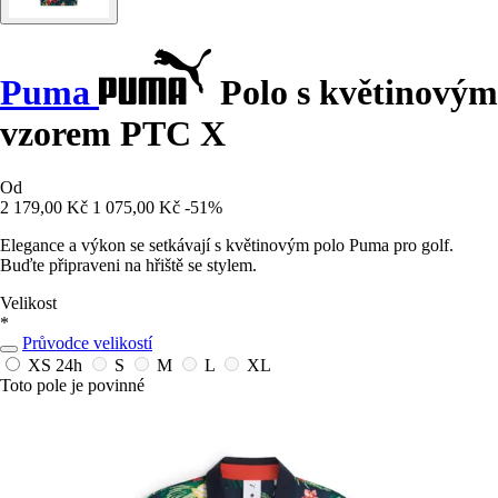
Puma
Polo s květinovým
vzorem PTC X
Od
2 179,00 Kč
1 075,00 Kč
-51%
Elegance a výkon se setkávají s květinovým polo Puma pro golf.
Buďte připraveni na hřiště se stylem.
Velikost
*
Průvodce velikostí
XS
24h
S
M
L
XL
Toto pole je povinné