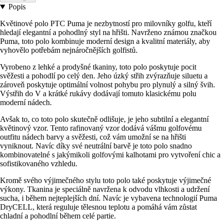
Popis
Květinové polo PTC Puma je nezbytností pro milovníky golfu, kteří
hledají elegantní a pohodlný styl na hřišti. Navrženo známou značkou
Puma, toto polo kombinuje moderní design a kvalitní materiály, aby
vyhovělo potřebám nejnáročnějších golfistů.
Vyrobeno z lehké a prodyšné tkaniny, toto polo poskytuje pocit
svěžesti a pohodlí po celý den. Jeho úzký střih zvýrazňuje siluetu a
zároveň poskytuje optimální volnost pohybu pro plynulý a silný švih.
Výstřih do V a krátké rukávy dodávají tomuto klasickému polu
moderní nádech.
Avšak to, co toto polo skutečně odlišuje, je jeho subtilní a elegantní
květinový vzor. Tento rafinovaný vzor dodává vášmu golfovému
outfitu nádech barvy a svěžesti, což vám umožní se na hřišti
vyniknout. Navíc díky své neutrální barvě je toto polo snadno
kombinovatelné s jakýmikoli golfovými kalhotami pro vytvoření chic a
sofistikovaného vzhledu.
Kromě svého výjimečného stylu toto polo také poskytuje výjimečné
výkony. Tkanina je speciálně navržena k odvodu vlhkosti a udržení
sucha, i během nejteplejších dní. Navíc je vybavena technologií Puma
DryCELL, která reguluje tělesnou teplotu a pomáhá vám zůstat
chladní a pohodlní během celé partie.