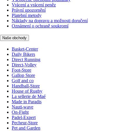
Vrácení a vrácení peněz
Právní upozornění
Platební metody
Náklady na dopravu a možnosti doručení
Oznámení o ochraně soukromí
Naše obchody
Basket-Center
Daily Bikers
Direct Running
Direct-Volley
Foot-Store
Gallop Store
Golf and co
Handball-Store
House of Rugby
La sellerie de Maé
Made in Paradis
Nauti-wave
On-Fight
Padel-Expert
Pecheur-Store
Pet and Garden