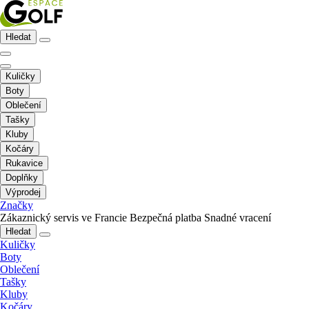
Hledat
Kuličky
Boty
Oblečení
Tašky
Kluby
Kočáry
Rukavice
Doplňky
Výprodej
Značky
Zákaznický servis ve Francie
Bezpečná platba
Snadné vracení
Hledat
Kuličky
Boty
Oblečení
Tašky
Kluby
Kočáry