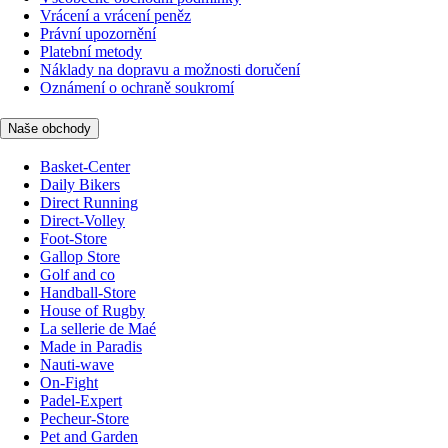
Vrácení a vrácení peněz
Právní upozornění
Platební metody
Náklady na dopravu a možnosti doručení
Oznámení o ochraně soukromí
Naše obchody
Basket-Center
Daily Bikers
Direct Running
Direct-Volley
Foot-Store
Gallop Store
Golf and co
Handball-Store
House of Rugby
La sellerie de Maé
Made in Paradis
Nauti-wave
On-Fight
Padel-Expert
Pecheur-Store
Pet and Garden