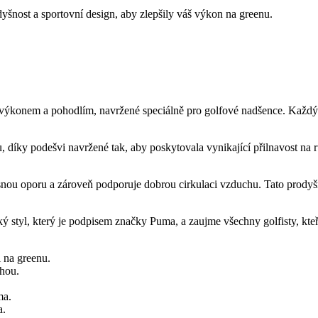
yšnost a sportovní design, aby zlepšily váš výkon na greenu.
ýkonem a pohodlím, navržené speciálně pro golfové nadšence. Každý det
vihu, díky podešvi navržené tak, aby poskytovala vynikající přilnavost 
esnou oporu a zároveň podporuje dobrou cirkulaci vzduchu. Tato prody
 styl, který je podpisem značky Puma, a zaujme všechny golfisty, kteří
i na greenu.
hou.
ma.
a.