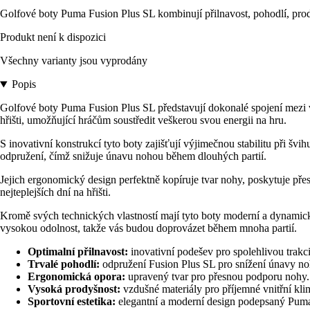
Golfové boty Puma Fusion Plus SL kombinují přilnavost, pohodlí, prod
Produkt není k dispozici
Všechny varianty jsou vyprodány
Popis
Golfové boty Puma Fusion Plus SL představují dokonalé spojení mezi v
hřišti, umožňující hráčům soustředit veškerou svou energii na hru.
S inovativní konstrukcí tyto boty zajišťují výjimečnou stabilitu při š
odpružení, čímž snižuje únavu nohou během dlouhých partií.
Jejich ergonomický design perfektně kopíruje tvar nohy, poskytuje př
nejteplejších dní na hřišti.
Kromě svých technických vlastností mají tyto boty moderní a dynamický
vysokou odolnost, takže vás budou doprovázet během mnoha partií.
Optimalní přilnavost:
inovativní podešev pro spolehlivou trakc
Trvalé pohodlí:
odpružení Fusion Plus SL pro snížení únavy no
Ergonomická opora:
upravený tvar pro přesnou podporu nohy.
Vysoká prodyšnost:
vzdušné materiály pro příjemné vnitřní kli
Sportovní estetika:
elegantní a moderní design podepsaný Pum