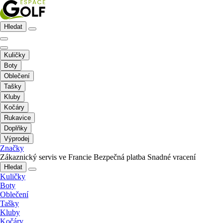
Hledat
Kuličky
Boty
Oblečení
Tašky
Kluby
Kočáry
Rukavice
Doplňky
Výprodej
Značky
Zákaznický servis ve Francie
Bezpečná platba
Snadné vracení
Hledat
Kuličky
Boty
Oblečení
Tašky
Kluby
Kočáry